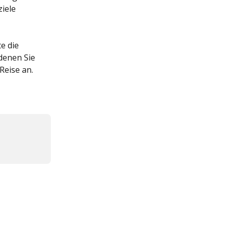
iele 
e die 
denen Sie 
Reise an. 