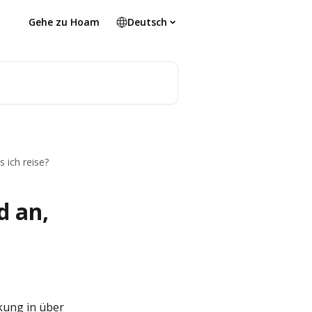
Gehe zu Hoam
Deutsch
 ich reise?
d an,
kung in über 