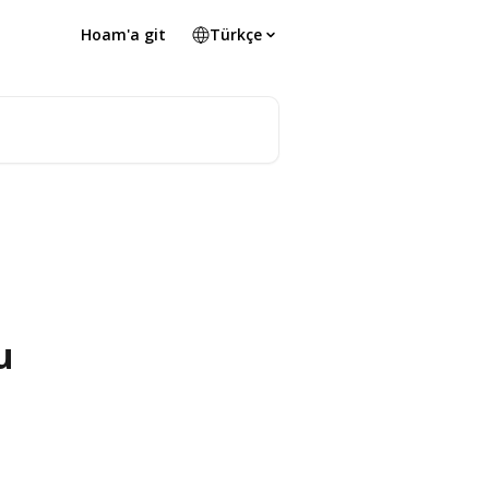
Hoam'a git
Türkçe
u