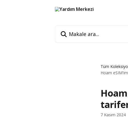
Ana içeriğe geç
Makale ara...
Tüm Koleksiyo
Hoam eSIM'im m
Hoam 
tarife
7 Kasım 2024