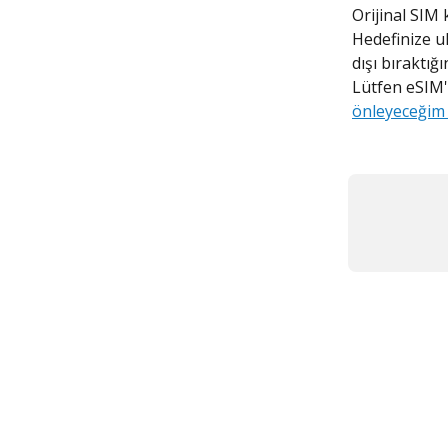
Orijinal SIM k
Hedefinize ul
dışı bıraktığ
Lütfen eSIM'
önleyeceğim 